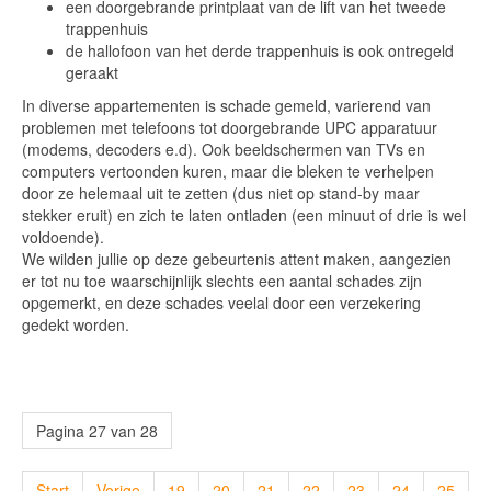
een doorgebrande printplaat van de lift van het tweede
trappenhuis
de hallofoon van het derde trappenhuis is ook ontregeld
geraakt
In diverse appartementen is schade gemeld, varierend van
problemen met telefoons tot doorgebrande UPC apparatuur
(modems, decoders e.d). Ook beeldschermen van TVs en
computers vertoonden kuren, maar die bleken te verhelpen
door ze helemaal uit te zetten (dus niet op stand-by maar
stekker eruit) en zich te laten ontladen (een minuut of drie is wel
voldoende).
We wilden jullie op deze gebeurtenis attent maken, aangezien
er tot nu toe waarschijnlijk slechts een aantal schades zijn
opgemerkt, en deze schades veelal door een verzekering
gedekt worden.
Pagina 27 van 28
Start
Vorige
19
20
21
22
23
24
25