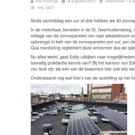
Ella Kruzinga
14 augustus 2015
Geschreven: 14 a
Hits: 3407
Sinds vanmiddag een uur of drie hebben we 40 zonnep
In de meterkast, beneden in de St. Geertruidensteeg
voltage van de zonnepanelen om naar wisselstroom en 
opbrengst in kwh van de zonnepanelen per uur, per da
Qua monitoring registreert deze omvormer dus de opb
Nu alles werkt, gaat Eddy uitkijken naar mogelijkheden 
toevallig praktische kennis van? Bij het kantoor van E
zou leuk zijn als een van de bewoners hier ook iets va
Onderstaand nog wat foto's van de opstelling op het h