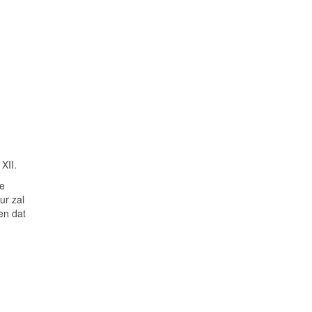
XII.
de
ur zal
en dat