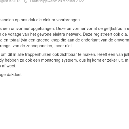
ugustus 2015
Laatst bijgewerkt: 23 februari 2022
anelen op ons dak die elektra voorbrengen.
, is een omvormer opgehangen. Deze omvormer vormt de gelijkstroom 
de voltage van het gewone elektra netwerk. Deze registreert ook o.a.
g en totaal (via een groene knop die aan de onderkant van de omvorme
rengst van de zonnepanelen, meer niet.
om dit in alle trappenhuizen ook zichtbaar te maken. Heeft een van jull
ddy hebben ze ook een monitoring systeem, dus hij komt er zeker uit, m
n af weet.
oge dakdeel.