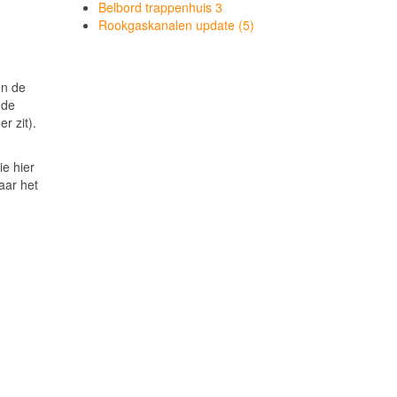
Belbord trappenhuis 3
Rookgaskanalen update (5)
en de
 de
r zit).
ie hier
aar het