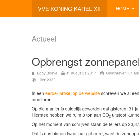
VVE KONING KAREL XII
HOME
Actueel
Opbrengst zonnepane
Eddy Boeve
01 augustus 2017
Geschreven: 01 au
Hits: 2332
In een
eerder artikel op de website
schreven we al een
monitoren.
Op die manier is duidelijk geworden dat gisteren, 31
Hiermee hebben we ruim 8 ton aan CO
uitstoot kunn
2
Op het moment van schrijven staan de tellers op 20,
Dat is dus binnen twee jaar gebeurd, want de zonnepa