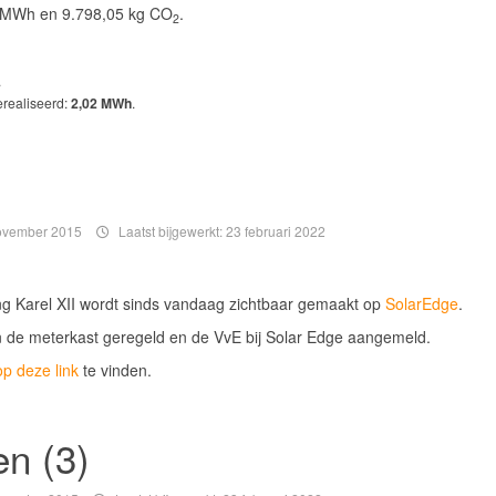
25 MWh en 9.798,05 kg CO
.
2
.
erealiseerd:
2,02 MWh
.
ovember 2015
Laatst bijgewerkt: 23 februari 2022
 Karel XII wordt sinds vandaag zichtbaar gemaakt op
SolarEdge
.
n de meterkast geregeld en de VvE bij Solar Edge aangemeld.
op deze link
te vinden.
en (3)