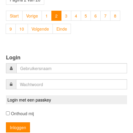
Start
Vorige
1
2
3
4
5
6
7
8
9
10
Volgende
Einde
Login
Login met een passkey
Onthoud mij