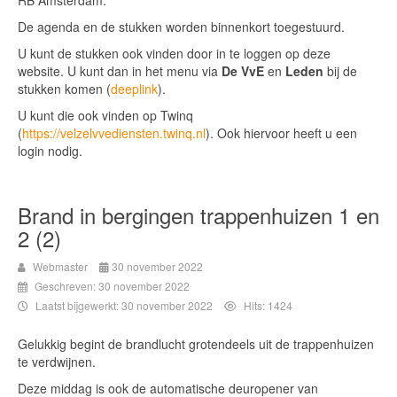
RB Amsterdam.
De agenda en de stukken worden binnenkort toegestuurd.
U kunt de stukken ook vinden door in te loggen op deze
website. U kunt dan in het menu via
De VvE
en
Leden
bij de
stukken komen (
deeplink
).
U kunt die ook vinden op Twinq
(
https://velzelvvediensten.twinq.nl
). Ook hiervoor heeft u een
login nodig.
Brand in bergingen trappenhuizen 1 en
2 (2)
Webmaster
30 november 2022
Geschreven: 30 november 2022
Laatst bijgewerkt: 30 november 2022
Hits: 1424
Gelukkig begint de brandlucht grotendeels uit de trappenhuizen
te verdwijnen.
Deze middag is ook de automatische deuropener van