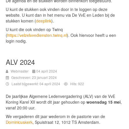
De agenda en de stukken worden binnenkort toegestuurd.
U kunt de stukken ook vinden door in te loggen op deze
website. U kunt dan in het menu via De VvE en Leden bij de
stukken komen (
deeplink
).
U kunt die ook vinden op Twinq
(
https://velzelvvediensten.twinq.nl
). Ook hiervoor heeft u een
login nodig.
ALV 2024
Webmaster
04 april 2024
Geschreven: 23 januari 2024
Laatst bijgewerkt: 04 april 2024
Hits: 922
De jaarlijkse Algemene Ledenvergadering (ALV) van de VvE
Koning Karel XII wordt dit jaar gehouden op
woensdag 15 mei
,
vanaf 20:00 uur.
We vergaderen dit jaar wederom in de pastorie van de
Dominicuskerk
, Spuistraat 12, 1012 TS Amsterdam.