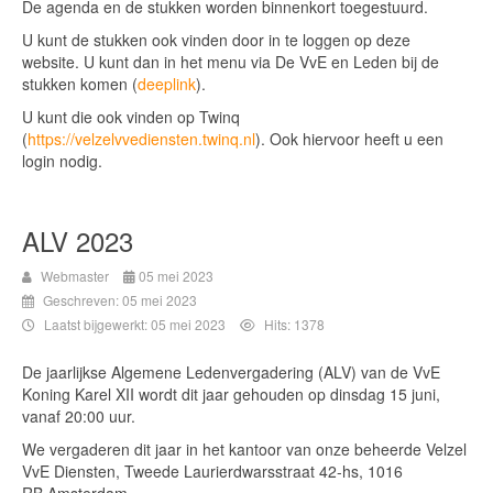
De agenda en de stukken worden binnenkort toegestuurd.
U kunt de stukken ook vinden door in te loggen op deze
website. U kunt dan in het menu via De VvE en Leden bij de
stukken komen (
deeplink
).
U kunt die ook vinden op Twinq
(
https://velzelvvediensten.twinq.nl
). Ook hiervoor heeft u een
login nodig.
ALV 2023
Webmaster
05 mei 2023
Geschreven: 05 mei 2023
Laatst bijgewerkt: 05 mei 2023
Hits: 1378
De jaarlijkse Algemene Ledenvergadering (ALV) van de VvE
Koning Karel XII wordt dit jaar gehouden op dinsdag 15 juni,
vanaf 20:00 uur.
We vergaderen dit jaar in het kantoor van onze beheerde Velzel
VvE Diensten, Tweede Laurierdwarsstraat 42-hs, 1016