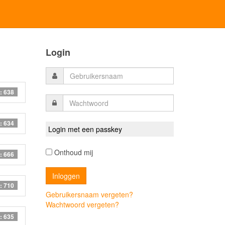
Login
: 638
: 634
Login met een passkey
Onthoud mij
: 666
: 710
Gebruikersnaam vergeten?
Wachtwoord vergeten?
: 635