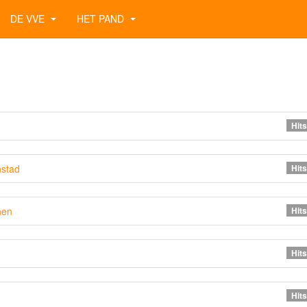
DE VVE
HET PAND
Hits
nstad
Hits
nen
Hits
Hits
Hits