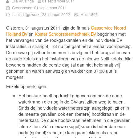
Ella Kruzinga
01 september 2011
Geschreven: 01 september 2011
Laatst bijgewerkt: 23 februari 2022
Hits: 1896
Gisteren, 31 augustus 2011, zijn de firma's
Gasservice Noord
Holland BV
en
Koster Schoorsteentechniek BV
begonnen met
het vervangen van de rookgaskanalen en de individuele CV-
installaties in strang 4. Tot nu toe gaat het allemaal voorspoedig.
De nieuwe pijp zit er in en men is bezig met het terugzetten van
de oude ketels en het installeren van de nieuwe Nefit ketels. Alle
bewoners hadden de eerste dag (al dan niet helemaal) vrij
genomen en waren aanwezig en wakker om 07:00 uur ’s
morgens.
Enkele opmerkingen:
Het bestuur heeft opdracht gegeven om ook de oude
waterkranen die nog in de CV-kast zitten weg te halen.
Sinds de individuele watermeters zijn aangelegd, zit er in
de meeste gevallen ook een (betere) hoofdkraan in de
meterkast. De oude hoofdkraan heeft men in die gevallen
laten zitten. Zo'n nieuwe (kogel)kraan is beter dan een
oude (spindel)kraan, die kan gaan lekken als eraan