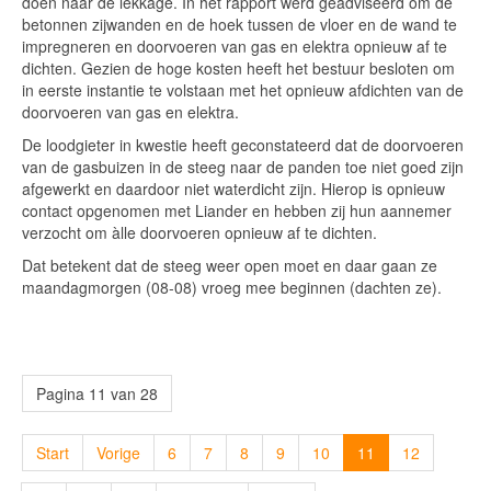
doen naar de lekkage. In het rapport werd geadviseerd om de
betonnen zijwanden en de hoek tussen de vloer en de wand te
impregneren en doorvoeren van gas en elektra opnieuw af te
dichten. Gezien de hoge kosten heeft het bestuur besloten om
in eerste instantie te volstaan met het opnieuw afdichten van de
doorvoeren van gas en elektra.
De loodgieter in kwestie heeft geconstateerd dat de doorvoeren
van de gasbuizen in de steeg naar de panden toe niet goed zijn
afgewerkt en daardoor niet waterdicht zijn. Hierop is opnieuw
contact opgenomen met Liander en hebben zij hun aannemer
verzocht om àlle doorvoeren opnieuw af te dichten.
Dat betekent dat de steeg weer open moet en daar gaan ze
maandagmorgen (08-08) vroeg mee beginnen (dachten ze).
Pagina 11 van 28
Start
Vorige
6
7
8
9
10
11
12