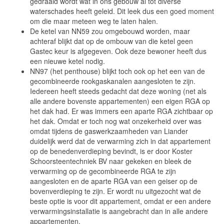
gedraaid wordt wat in ons gebouw al tot diverse
waterschades heeft geleid. Dit leek dus een goed moment
om die maar meteen weg te laten halen.
De ketel van NN59 zou omgebouwd worden, maar
achteraf blijkt dat op de ombouw van die ketel geen
Gastec keur is afgegeven. Ook deze bewoner heeft dus
een nieuwe ketel nodig.
NN97 (het penthouse) blijkt toch ook op het een van de
gecombineerde rookgaskanalen aangesloten te zijn.
Iedereen heeft steeds gedacht dat deze woning (net als
alle andere bovenste appartementen) een eigen RGA op
het dak had. Er was immers een aparte RGA zichtbaar op
het dak. Omdat er toch nog wat onzekerheid over was
omdat tijdens de gaswerkzaamheden van Liander
duidelijk werd dat de verwarming zich in dat appartement
op de benedenverdieping bevindt, is er door Koster
Schoorsteentechniek BV naar gekeken en bleek de
verwarming op de gecombineerde RGA te zijn
aangesloten en de aparte RGA van een geiser op de
bovenverdieping te zijn. Er wordt nu uitgezocht wat de
beste optie is voor dit appartement, omdat er een andere
verwarmingsinstallatie is aangebracht dan in alle andere
appartementen.